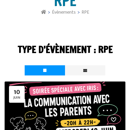
RPE
>
Évènements
>
RPE
TYPE D’ÉVÈNEMENT :
RPE
10
JUIN