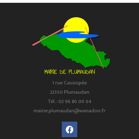
MAIRIE DE PLUMAUDAN
1 rue Cassiopée
22350 Plumaudan
Tél. : 02 96 86 00 64
mairie.plumaudan@wanadoo.fr