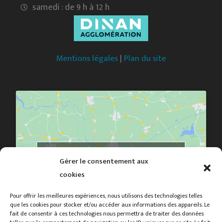
samedi : de 9 h à 12 h
Mentions légales
|
Plan du site
Cliquez pour accepter les cookies marketing et
Gérer le consentement aux
activer ce contenu
cookies
Pour offrir les meilleures expériences, nous utilisons des technologies telles
que les cookies pour stocker et/ou accéder aux informations des appareils. Le
fait de consentir à ces technologies nous permettra de traiter des données